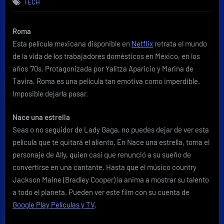
TECH
increíbles
para
ver
Roma
en
Esta película mexicana disponible en
Netflix
retrata el mundo
Roku
de la vida de los trabajadores domésticos en México, en los
años ‘70s. Protagonizada por Yalitza Aparicio y Marina de
Tavira, Roma es una película tan emotiva como imperdible.
Imposible dejarla pasar.
Nace una estrella
Seas o no seguidor de Lady Gaga, no puedes dejar de ver esta
película que te quitará el aliento. En Nace una estrella, toma el
personaje de Ally, quien casi que renunció a su sueño de
convertirse en una cantante. Hasta que el músico country
Jackson Maine (Bradley Cooper) la anima a mostrar su talento
a todo el planeta. Pueden ver este film con su cuenta de
Google Play Películas y TV
.