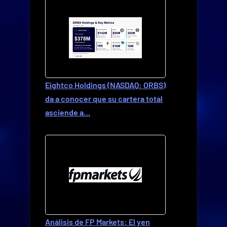
Eightco Holdings (NASDAQ: ORBS)
da a conocer que su cartera total
asciende a…
Análisis de FP Markets: El yen