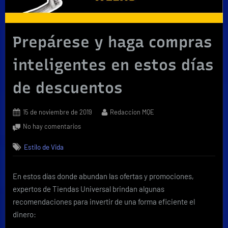
Prepárese y haga compras
inteligentes en estos días
de descuentos
Posted
By
15 de noviembre de 2019
Redaccion MQE
on
en
No hay comentarios
Prepárese
Estilo de Vida
y
haga
compras
En estos días donde abundan las ofertas y promociones,
inteligentes
expertos de Tiendas Universal brindan algunas
en
estos
recomendaciones para invertir de una forma eficiente el
días
dinero:
de