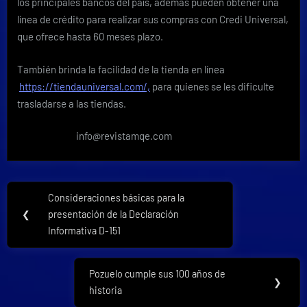
los principales bancos del país, además pueden obtener una
línea de crédito para realizar sus compras con Credi Universal,
que ofrece hasta 60 meses plazo.
También brinda la facilidad de la tienda en línea
https://tiendauniversal.com/,
para quienes se les dificulte
trasladarse a las tiendas.
info@revistamqe.com
Navegación
Consideraciones básicas para la
Previous
de
❮
presentación de la Declaración
Post:
Informativa D-151
entradas
Pozuelo cumple sus 100 años de
Next
❯
historia
Post: