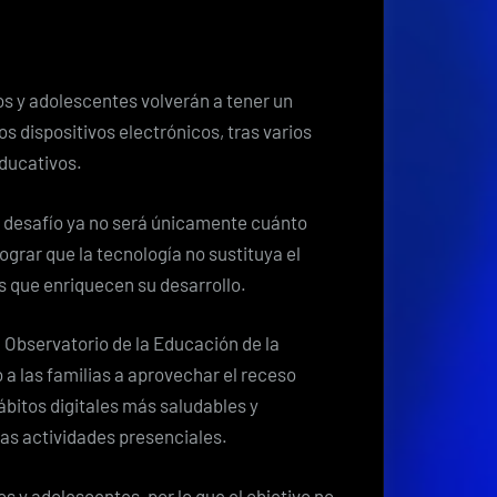
celular
en
vacaciones:
5
os y adolescentes volverán a tener un
claves
 dispositivos electrónicos, tras varios
para
educativos.
evitar
que
 desafío ya no será únicamente cuánto
la
ograr que la tecnología no sustituya el
tecnología
as que enriquecen su desarrollo.
desconecte
a
l Observatorio de la Educación de la
los
a las familias a aprovechar el receso
estudiantes
bitos digitales más saludables y
de
 las actividades presenciales.
su
entorno
os y adolescentes, por lo que el objetivo no