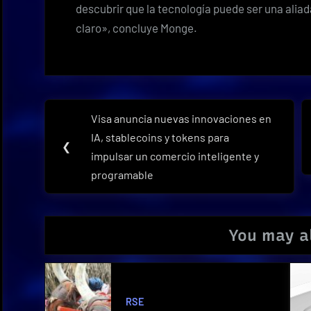
descubrir que la tecnología puede ser una aliad
claro», concluye Monge.
Navegación
Visa anuncia nuevas innovaciones en
Previous
de
IA, stablecoins y tokens para
Post:
❮
impulsar un comercio inteligente y
entradas
programable
You may al
RSE