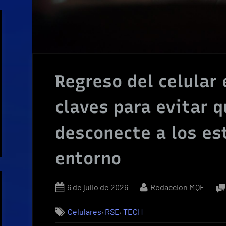
Regreso del celular 
claves para evitar q
desconecte a los es
entorno
Posted
By
6 de julio de 2026
Redaccion MQE
on
,
,
Celulares
RSE
TECH