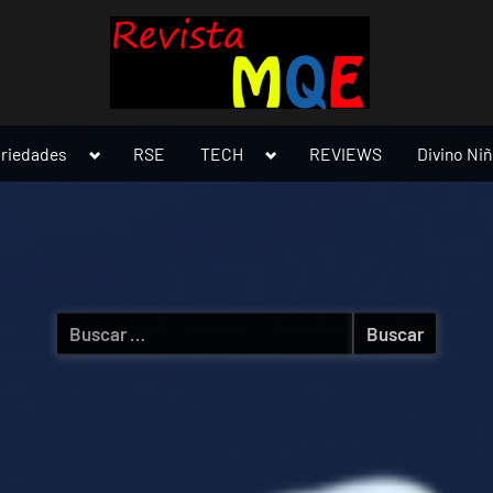
Toggle
Toggle
ariedades
RSE
TECH
REVIEWS
Divino Ni
sub-
sub-
menu
menu
Buscar: