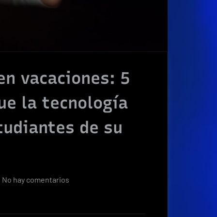
en vacaciones: 5
ue la tecnología
tudiantes de su
en
No hay comentarios
Regreso
del