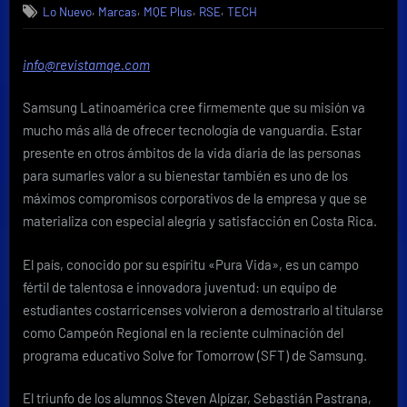
,
,
,
,
Lo Nuevo
Marcas
MQE Plus
RSE
TECH
invierte
en
el
info@revistamqe.com
presente
y
Samsung Latinoamérica cree firmemente que su misión va
el
futuro
mucho más allá de ofrecer tecnología de vanguardia. Estar
de
presente en otros ámbitos de la vida diaria de las personas
Costa
para sumarles valor a su bienestar también es uno de los
Rica
máximos compromisos corporativos de la empresa y que se
a
materializa con especial alegría y satisfacción en Costa Rica.
través
de
la
El país, conocido por su espíritu «Pura Vida», es un campo
educación
fértil de talentosa e innovadora juventud: un equipo de
tecnológica
estudiantes costarricenses volvieron a demostrarlo al titularse
como Campeón Regional en la reciente culminación del
programa educativo Solve for Tomorrow (SFT) de Samsung.
El triunfo de los alumnos Steven Alpízar, Sebastián Pastrana,