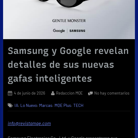
Samsung y Google revelan
detalles de sus nuevas
gafas inteligentes
Posted
By
en
4 de junio de 2026
Redaccion MQE
No hay comentarios
on
Sam
,
,
,
,
IA
Lo Nuevo
Marcas
MQE Plus
TECH
y
Goog
reve
info@revistamqe.com
detal
de
Samsung Electronics Co., Ltd. y Google presentaron sus
sus