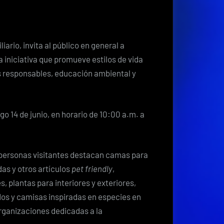
reunirá
emprendimientos
sostenibles
y
ario, invita al público en general a
actividades
a iniciativa que promueve estilos de vida
familiares
 responsables, educación ambiental y
en
la
Feria
go 14 de junio, en horario de 10:00 a.m. a
Naturalmente
Terrazas
 personas visitantes destacan camas para
das y otros artículos
pet friendly
,
 plantas para interiores y exteriores,
os y camisas inspiradas en especies en
organizaciones dedicadas a la