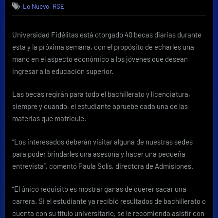
,
Lo Nuevo
RSE
Fidélitas
otorgará
40
Universidad Fidélitas está otorgado 40 becas diarias durante
becas
esta y la próxima semana, con el propósito de echarles una
diarias
durante
mano en el aspecto económico a los jóvenes que desean
esta
ingresar a la educación superior.
y
la
Las becas regirán para todo el bachillerato y licenciatura,
próxima
siempre y cuando, el estudiante apruebe cada una de las
semana
materias que matricule.
“Los interesados deberán visitar alguna de nuestras sedes
para poder brindarles una asesoría y hacer una pequeña
entrevista”, comentó Paula Solís, directora de Admisiones.
“El único requisito es mostrar ganas de querer sacar una
carrera. Si el estudiante ya recibió resultados de bachillerato o
cuenta con su título universitario, se le recomienda asistir con