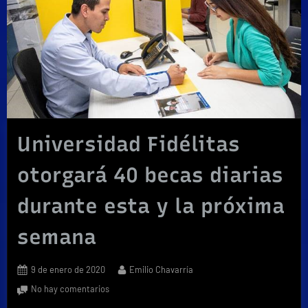
Universidad Fidélitas
otorgará 40 becas diarias
durante esta y la próxima
semana
Posted
By
9 de enero de 2020
Emilio Chavarría
on
en
No hay comentarios
Universidad