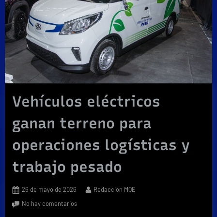
Vehículos eléctricos
ganan terreno para
operaciones logísticas y
trabajo pesado
Posted
By
26 de mayo de 2026
Redaccion MQE
on
en
No hay comentarios
Vehículos