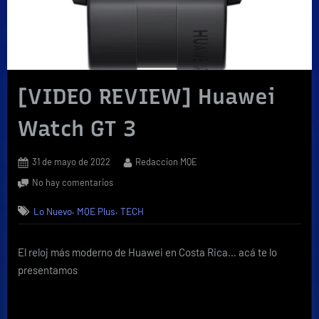
[VIDEO REVIEW] Huawei
Watch GT 3
Posted
By
31 de mayo de 2022
Redaccion MQE
on
en
No hay comentarios
[VIDEO
,
,
Lo Nuevo
MQE Plus
TECH
REVIEW]
Huawei
Watch
El reloj más moderno de Huawei en Costa Rica… acá te lo
GT
presentamos
3