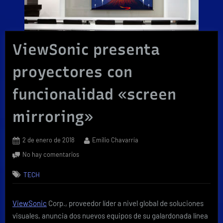
ViewSonic presenta
proyectores con
funcionalidad «screen
mirroring»
Posted
By
2 de enero de 2018
Emilio Chavarría
on
en
No hay comentarios
ViewSonic
TECH
presenta
proyectores
con
ViewSonic
Corp., proveedor líder a nivel global de soluciones
funcionalidad
visuales, anuncia dos nuevos equipos de su galardonada línea
«screen