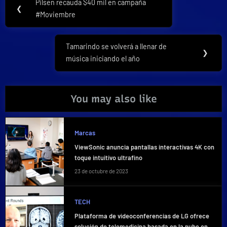
Pilsen recauda $40 mil en campaña
Previous
❮
de
#Moviembre
Post:
entradas
Tamarindo se volverá a llenar de
Next
❯
música iniciando el año
Post:
You may also like
Marcas
ViewSonic anuncia pantallas interactivas 4K con
toque intuitivo ultrafino
23 de octubre de 2023
TECH
Plataforma de videoconferencias de LG ofrece
solución de telemedicina basada en la nube en