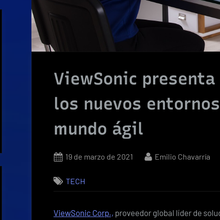
ViewSonic presenta 
los nuevos entornos 
mundo ágil
Posted
By
19 de marzo de 2021
Emilio Chavarría
on
TECH
ViewSonic Corp.,
proveedor global líder de solu