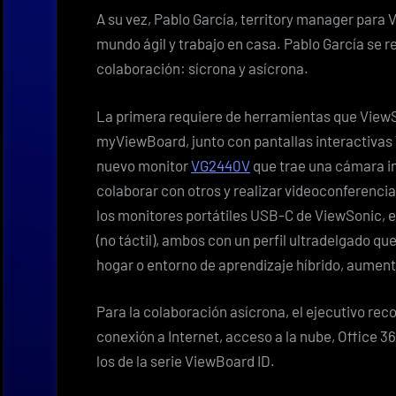
A su vez, Pablo García, territory manager para 
mundo ágil y trabajo en casa. Pablo García se ref
colaboración: sícrona y asícrona.
La primera requiere de herramientas que View
myViewBoard, junto con pantallas interactivas
nuevo monitor
VG2440V
que trae una cámara in
colaborar con otros y realizar videoconferenci
los monitores portátiles USB-C de ViewSonic, e
(no táctil), ambos con un perfil ultradelgado qu
hogar o entorno de aprendizaje híbrido, aument
Para la colaboración asícrona, el ejecutivo r
conexión a Internet, acceso a la nube, Office 3
los de la serie ViewBoard ID.