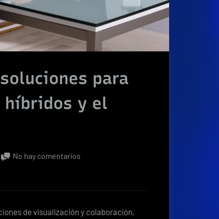
soluciones para
híbridos y el
en
No hay comentarios
ViewSonic
presenta
soluciones
para
ciones de visualización y colaboración,