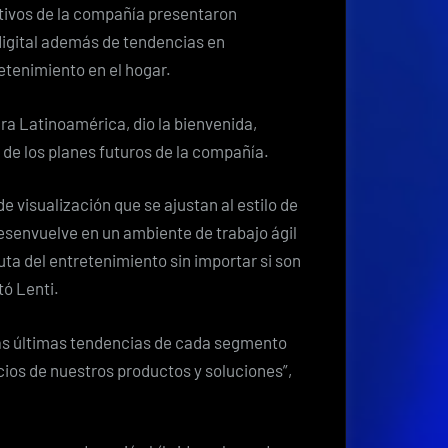
los
utivos de la compañía presentaron
nuevos
digital además de tendencias en
entornos
etenimiento en el hogar.
híbridos
y
ra Latinoamérica, dio la bienvenida,
el
 de los planes futuros de la compañía.
mundo
ágil
 visualización que se ajustan al estilo de
desenvuelve en un ambiente de trabajo ágil
uta del entretenimiento sin importar si son
tó Lenti.
las últimas tendencias de cada segmento
ios de nuestros productos y soluciones”,