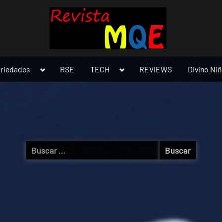
Toggle
Toggle
ariedades
RSE
TECH
REVIEWS
Divino Ni
sub-
sub-
menu
menu
Buscar: