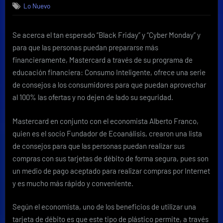
Lo Nuevo
el
Black
Friday
Se acerca el tan esperado “Black Friday” y “Cyber Monday” y
y
para que las personas puedan prepararse más
Cyber
Monday
financieramente, Mastercard a través de su programa de
de
educación financiera: Consumo Inteligente, ofrece una serie
manera
de consejos a los consumidores para que puedan aprovechar
responsable
al 100% las ofertas y no dejen de lado su seguridad.
y
segura!
Mastercard en conjunto con el economista Alberto Franco,
quien es el socio Fundador de Ecoanálisis, crearon una lista
de consejos para que las personas puedan realizar sus
compras con sus tarjetas de débito de forma segura, pues son
un medio de pago aceptado para realizar compras por Internet
y es mucho más rápido y conveniente.
Según el economista, uno de los beneficios de utilizar una
tarjeta de débito es que este tipo de plástico permite, a través