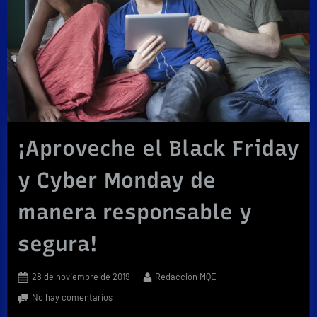
¡Aproveche el Black Friday
y Cyber Monday de
manera responsable y
segura!
Posted
By
28 de noviembre de 2019
Redaccion MQE
on
en
No hay comentarios
¡Aproveche