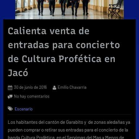
Calienta venta de
entradas para concierto
de Cultura Profética en
Jacó
Posted
By
30 de junio de 2016
Emilio Chavarría
on
en
No hay comentarios
Calienta
Escenario
venta
de
Los habitantes del cantón de Garabito y de zonas aledañas ya
entradas
para
pueden comprar o retirar sus entradas para el concierto de la
concierto
banda Cultura Profética en el Servimas del Mas x Menos de