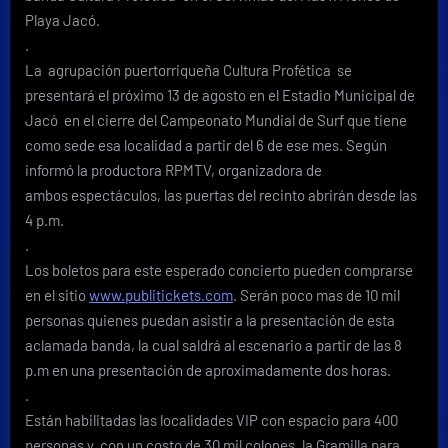
de
Playa Jacó.
Cultura
.
Profética
La agrupación puertorriqueña Cultura Profética se
en
Jacó
presentará el próximo 13 de agosto en el Estadio Municipal de
Jacó en el cierre del Campeonato Mundial de Surf que tiene
como sede esa localidad a partir del 6 de ese mes. Según
informó la productora RPMTV, organizadora de
ambos espectáculos, las puertas del recinto abrirán desde las
4 p.m.
.
Los boletos para este esperado concierto pueden comprarse
en el sitio
www.publitickets.com
. Serán poco mas de 10 mil
personas quienes puedan asistir a la presentación de esta
aclamada banda, la cual saldrá al escenario a partir de las 8
p.m en una presentación de aproximadamente dos horas.
.
Están habilitadas las localidades VIP con espacio para 400
personas y con un costo de 30 mil colones, la Gramilla para