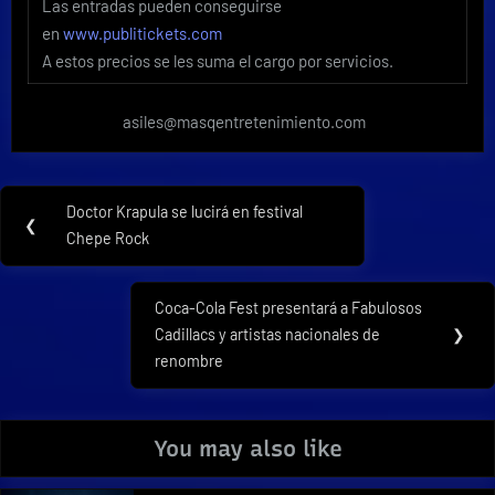
Las entradas pueden conseguirse
en
www.publitickets.com
A estos precios se les suma el cargo por servicios.
asiles@masqentretenimiento.com
Navegación
Doctor Krapula se lucirá en festival
Previous
❮
de
Chepe Rock
Post:
entradas
Coca-Cola Fest presentará a Fabulosos
Next
Cadillacs y artistas nacionales de
❯
Post:
renombre
You may also like