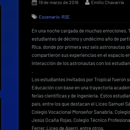
Posted
By
19 de marzo de 2016
Emilio Chavarría
on
,
Escenario
RSE
En una noche cargada de muchas emociones, Tro
estudiantes de décimo y undécimo año de partic
Rica, donde por primera vez seis astronautas d
compartieron sus experiencias en el espacio en 
interacción de los astronautas con los estudian
.
Los estudiantes invitados por Tropical fueron s
Educación con base en una trayectoria académi
ferias científicas y de ingeniería. Estos estudi
país, entre los que destacan el Liceo Samuel S
Colegio Vocacional Monseñor Sanabria, Colegi
Jesús Ocaña Rojas, Colegio Técnico Profesiona
Ferrer, Liceo de Aserrí, entre otros.