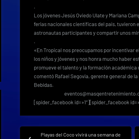
.
Los jóvenes Jesús Oviedo Ulate y Mariana Ca
ferias nacionales científicas del país, tuvieron e
astronautas participantes y compartir unos minu
.
«En Tropical nos preocupamos por incentivar e
los niños y jóvenes y nos honra mucho haber e
promueve el talento y la formación académica d
comentó Rafael Segovia, gerente general de la 
Bebidas.
eventos@masqentretenimiento.
[spider_facebook id=»1″][spider_facebook id=
Navegación
Playas del Coco vivirá una semana de
Previous
❮