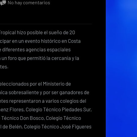
en
No hay comentarios
Destacados
estudiantes
compartieron
pical hizo posible el sueño de 20
cara
ipar en un evento histórico en Costa
a
e diferentes agencias espaciales
cara
un foro que permitió la cercanía y la
con
tes.
estrellas
de
eleccionados por el Ministerio de
la
ca sobresaliente y por ser ganadores de
astronomía
antes representaron a varios colegios del
áenz Flores, Colegio Técnico Piedades Sur,
o Técnico Don Bosco, Colegio Técnico
l de Belén, Colegio Técnico José Figueres