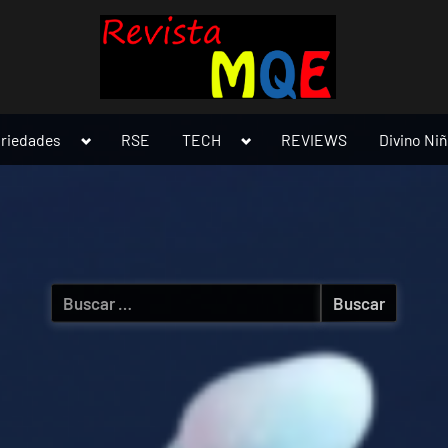
Toggle
Toggle
ariedades
RSE
TECH
REVIEWS
Divino Ni
sub-
sub-
menu
menu
Buscar: