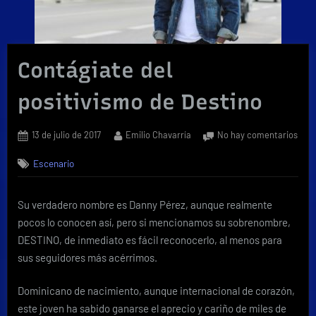
Contágiate del
positivismo de Destino
Posted
By
en
13 de julio de 2017
Emilio Chavarría
No hay comentarios
on
Cont
Escenario
del
posi
de
Su verdadero nombre es Danny Pérez, aunque realmente
Dest
pocos lo conocen así, pero si mencionamos su sobrenombre,
DESTINO, de inmediato es fácil reconocerlo, al menos para
sus seguidores más acérrimos.
Dominicano de nacimiento, aunque internacional de corazón,
este joven ha sabido ganarse el aprecio y cariño de miles de