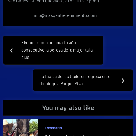
San Carlos, Ciudad Quesada (29 de julio, 7 p.m.).
info@masqentretenimiento.com
Navegación
Ekono premia por cuarto año
Previous
de
❮
consecutivo la belleza de la mujer talla
Post:
plus
entradas
La fuerza de los traileros regresa este
Next
❯
domingo a Parque Viva
Post:
You may also like
Escenario