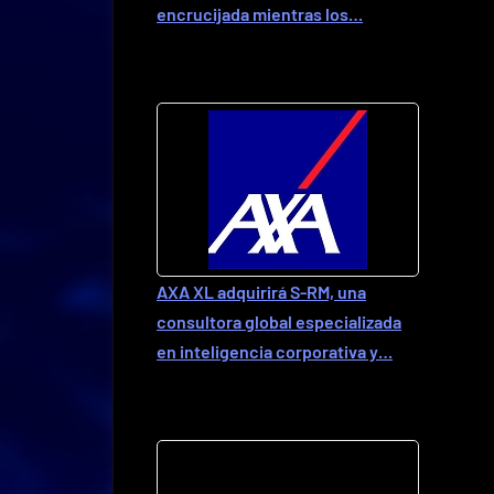
encrucijada mientras los…
AXA XL adquirirá S-RM, una
consultora global especializada
en inteligencia corporativa y…