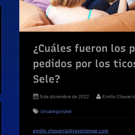
¿Cuáles fueron los p
pedidos por los tico
Sele?
Posted
By
9 de diciembre de 2022
Emilio Chavarrí
on
Uncategorized
emilio.chavarria@revistamqe.com