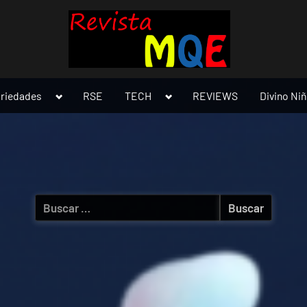
Toggle
Toggle
ariedades
RSE
TECH
REVIEWS
Divino Ni
sub-
sub-
menu
menu
Buscar: