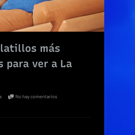
latillos más
s para ver a La
en
a
No hay comentarios
¿Cuáles
fueron
los
platillos