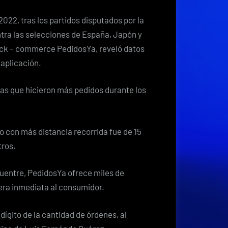
más
pedidos
2022, tras los partidos disputados por la
por
tra las selecciones de España, Japón y
los
uick – commerce PedidosYa, reveló datos
ticos
a aplicación.
para
ver
ias que hicieron más pedidos durante los
a
La
Sele?
o con más distancia recorrida fue de 15
tros.
cuentre, PedidosYa ofrece miles de
nera inmediata al consumidor.
dígito de la cantidad de órdenes, al