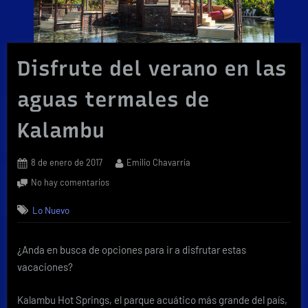
Disfrute del verano en las
aguas termales de
Kalambu
Posted
By
8 de enero de 2017
Emilio Chavarría
on
en
No hay comentarios
Disfrute
Lo Nuevo
del
verano
en
¿Anda en busca de opciones para ir a disfrutar estas
las
vacaciones?
aguas
termales
de
Kalambu Hot Springs, el parque acuático más grande del país,