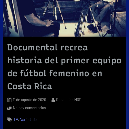
Documental recrea
historia del primer equipo
de fútbol femenino en
Costa Rica
Posted
By
11 de agosto de 2020
Redaccion MQE
on
en
No hay comentarios
Documental
,
TV
Variedades
recrea
historia