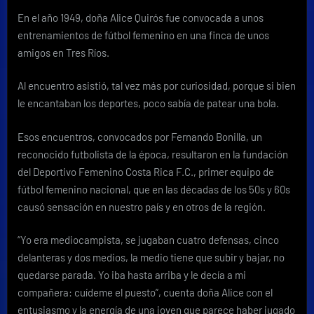
del
En el año 1949, doña Alice Quirós fue convocada a unos
primer
entrenamientos de fútbol femenino en una finca de unos
equipo
de
amigos en Tres Ríos.
fútbol
femenino
Al encuentro asistió, tal vez más por curiosidad, porque si bien
en
le encantaban los deportes, poco sabía de patear una bola.
Costa
Rica
Esos encuentros, convocados por Fernando Bonilla, un
reconocido futbolista de la época, resultaron en la fundación
del Deportivo Femenino Costa Rica F.C., primer equipo de
fútbol femenino nacional, que en las décadas de los 50s y 60s
causó sensación en nuestro país y en otros de la región.
“Yo era mediocampista, se jugaban cuatro defensas, cinco
delanteras y dos medios, la medio tiene que subir y bajar, no
quedarse parada. Yo iba hasta arriba y le decía a mi
compañera: cuídeme el puesto”, cuenta doña Alice con el
entusiasmo y la energía de una joven que parece haber jugado