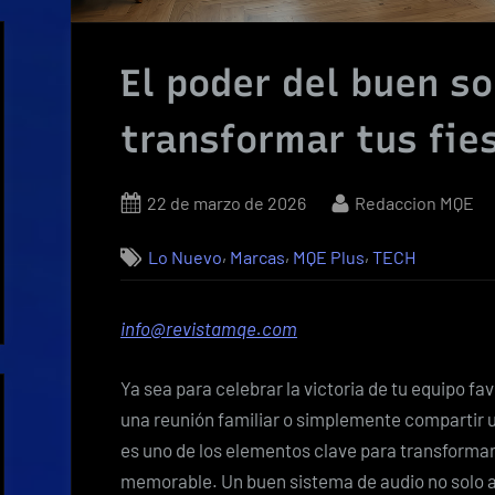
El poder del buen s
transformar tus fie
Posted
By
22 de marzo de 2026
Redaccion MQE
on
,
,
,
Lo Nuevo
Marcas
MQE Plus
TECH
info@revistamqe.com
Ya sea para celebrar la victoria de tu equipo fa
una reunión familiar o simplemente compartir 
es uno de los elementos clave para transforma
memorable. Un buen sistema de audio no solo 