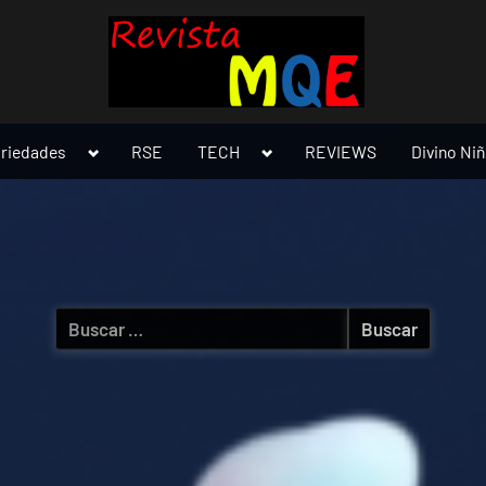
Toggle
Toggle
ariedades
RSE
TECH
REVIEWS
Divino Ni
sub-
sub-
menu
menu
Buscar: