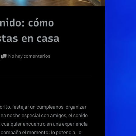
onido: cómo
stas en casa
en
No hay comentarios
El
poder
del
buen
sonido:
cómo
vorito, festejar un cumpleaños, organizar
transformar
una noche especial con amigos, el sonido
tus
r cualquier encuentro en una experiencia
fiestas
acompaña el momento: lo potencia, lo