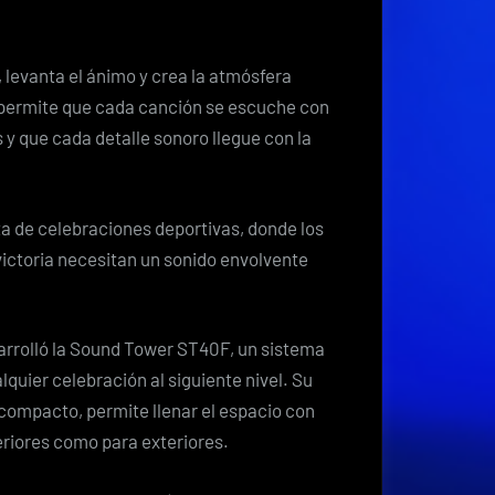
en
casa
, levanta el ánimo y crea la atmósfera
o permite que cada canción se escuche con
s y que cada detalle sonoro llegue con la
a de celebraciones deportivas, donde los
 victoria necesitan un sonido envolvente
rrolló la Sound Tower ST40F, un sistema
lquier celebración al siguiente nivel. Su
ompacto, permite llenar el espacio con
teriores como para exteriores.