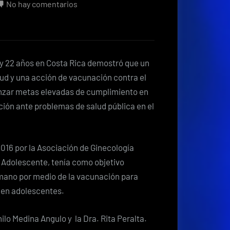
en
No hay comentarios
Estudio
demuestra
éxito
en
3 y 22 años en Costa Rica demostró que
un
esquema
lud y una acción de vacunación contra el
de
nzar metas elevadas de cumplimiento en
vacunación
ión ante problemas de salud pública en el
contra
virus
de
 2016 por la Asociación de Ginecología
papiloma
a Adolescente, tenía como objetivo
humano
umano por medio de la vacunación para
o en adolescentes.
ilo Medina Angulo y la Dra. Rita Peralta.