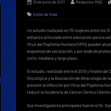
Posted
By
13 de junio de 2017
Redaccion MQE
on
Estilo de Vida
Un estudio realizado en 70 mujeres entre los 1
esfuerzo articulado entre educación para la sa
Virus del Papiloma Humano (VPH), pueden alca
esquemas de vacunación, y por ende de protecc
corto, mediano y largo plazo.
El estudio, realizado entre el 2015 y finales del
Oncológica y la Asociación de Ginecología de l
prevenir la infección por Virus del Papiloma H
reducir la incidencia de Cáncer Cérvico Uterin
Sus investigadores principales fueron el Dr. Dan