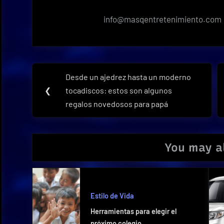
info@masqentretenimiento.com
Navegación
Desde un ajedrez hasta un moderno
Previous
de
❮
tocadiscos: estos son algunos
Post:
regalos novedosos para papá
entradas
You may al
Estilo de Vida
Herramientas para elegir el
próximo colegio