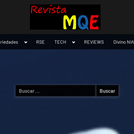
Toggle
Toggle
ariedades
RSE
TECH
REVIEWS
Divino Ni
sub-
sub-
menu
menu
Buscar: