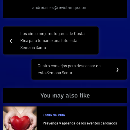
andrei.siles@revistamqe.com
Navegación
Los cinco mejores lugares de Costa
Previous
de
❮
Rica para tomarse una foto esta
Post:
Semana Santa
entradas
Cuatro consejos para descansar en
Next
❯
esta Semana Santa
Post:
You may also like
Estilo de Vida
Prevenga y aprenda de los eventos cardiacos