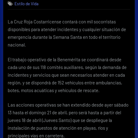
Estilo de Vida
situaciones
de
riesgo
La Cruz Roja Costarricense contará con mil socorristas
y
disponibles para atender incidentes y cualquier situación de
accidentes
en
emergencia durante la Semana Santa en todo el territorio
Semana
nacional.
Santa
siguiendo
El trabajo operativo de la Benemérita se coordinará desde
estas
cada uno de sus 118 comités auxiliares, según la demanda de
recomendaciones
incidentes y servicios que sean necesarios atender en cada
región, y se dispondrá de 152 vehículos entre ambulancias,
botes, motos acuáticas y vehículos de rescate.
Las acciones operativas se han extendido desde ayer sábado
13 hasta el domingo 21 de abril, pero será hasta a partir del
jueves 18 de abril (Jueves Santo) que se despliegue la
instalación de puestos de atención en playas, ríos y
principales vías en carretera.