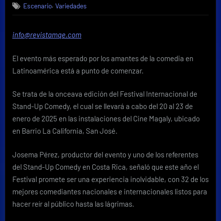
,
Escenario
Variedades
Internacional
de
Stand-
info@revistamqe.com
Up
Comedy
El evento más esperado por los amantes de la comedia en
2025
está
Latinoamérica está a punto de comenzar.
a
la
Se trata de la onceava edición del Festival Internacional de
vuelta
Stand-Up Comedy, el cual se llevará a cabo del 20 al 23 de
de
enero de 2025 en las instalaciones del Cine Magaly, ubicado
la
en Barrio La California, San José.
esquina
Josema Pérez, productor del evento y uno de los referentes
del Stand-Up Comedy en Costa Rica, señaló que este año el
Festival promete ser una experiencia inolvidable, con 32 de los
mejores comediantes nacionales e internacionales listos para
hacer reír al público hasta las lágrimas.