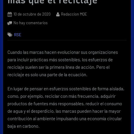
más que el reciclaje
Posted
By
10 de octubre de 2020
Redaccion MQE
on
en
No hay comentarios
La
RSE
sostenibilidad
es
algo
Cuando las marcas hacen evolucionar sus organizaciones
más
para incluir prácticas más sostenibles, los esfuerzos de
que
el
reciclaje suelen ser la primera línea de acción. Pero el
reciclaje
reciclaje es solo una parte de la ecuación.
En lugar de pensar en esfuerzos sostenibles de forma aislada,
como, por ejemplo, reciclar con más frecuencia, adquirir
productos de fuentes más responsables, reducir el consumo
de agua y el desperdicio, las marcas pueden hacer la mayor
contribución al ambiente impulsando una economía circular
baja en carbono.