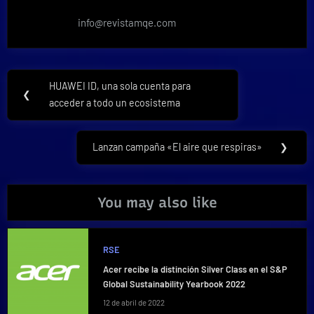
info@revistamqe.com
Navegación
HUAWEI ID, una sola cuenta para
Previous
❮
de
acceder a todo un ecosistema
Post:
entradas
Lanzan campaña «El aire que respiras»
❯
Next
Post:
You may also like
RSE
Acer recibe la distinción Silver Class en el S&P
Global Sustainability Yearbook 2022
12 de abril de 2022