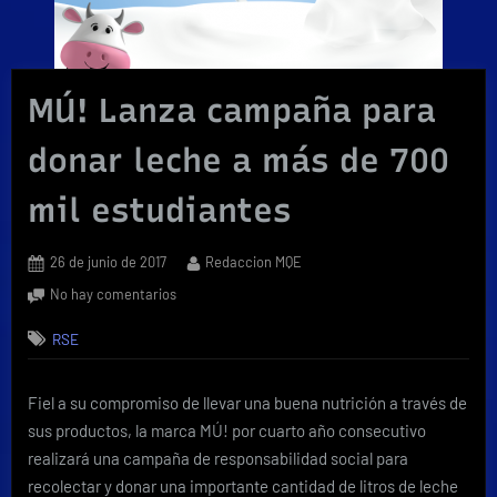
MÚ! Lanza campaña para
donar leche a más de 700
mil estudiantes
Posted
By
26 de junio de 2017
Redaccion MQE
on
en
No hay comentarios
MÚ!
RSE
Lanza
campaña
para
Fiel a su compromiso de llevar una buena nutrición a través de
donar
sus productos, la marca MÚ! por cuarto año consecutivo
leche
a
realizará una campaña de responsabilidad social para
más
recolectar y donar una importante cantidad de litros de leche