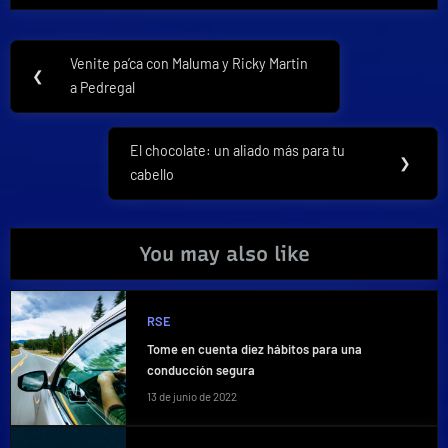
Navegación
Venite pa’ca con Maluma y Ricky Martin
Previous
❮
de
a Pedregal
Post:
entradas
El chocolate: un aliado más para tu
Next
❯
cabello
Post:
You may also like
RSE
Tome en cuenta diez hábitos para una
conducción segura
13 de junio de 2022