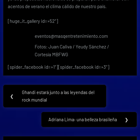
acentos de verano el clima cálido de nuestro país.
[huge_it_gallery id=»52″]
eventos@masqentretenimiento.com
Fotos: Juan Caliva / Yeudy Sánchez /
Cortesía MBFWG
[spider_facebook id=»1″][spider_facebook id=»3″]
Navegación
Ghandi estará junto a las leyendas del
Previous
❮
de
rock mundial
Post:
entradas
Adriana Lima: una belleza brasileña
❯
Next
Post: