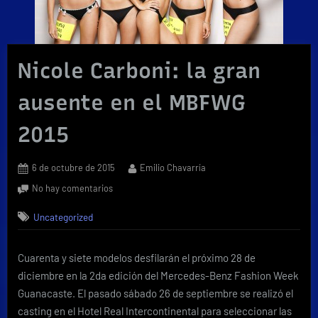
Nicole Carboni: la gran
ausente en el MBFWG
2015
Posted
By
6 de octubre de 2015
Emilio Chavarría
on
en
No hay comentarios
Nicole
Uncategorized
Carboni:
la
gran
Cuarenta y siete modelos desfilarán el próximo 28 de
ausente
diciembre en la 2da edición del Mercedes-Benz Fashion Week
en
el
Guanacaste. El pasado sábado 26 de septiembre se realizó el
MBFWG
casting en el Hotel Real Intercontinental para seleccionar las