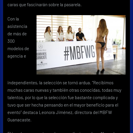
2015
caras que fascinarán sobre la pasarela.
Con la
asistencia
de más de
300
modelos de
agencia e
independientes, la selección se tornó ardua. “Recibimos
muchas caras nuevas y también otras conocidas, todas muy
talentos, por lo que la selección fue bastante complicada y
tuvo que ser hecha pensando en el mayor beneficio para el
evento” destaca Leonora Jiménez, directora del MBFW
Guanacaste.