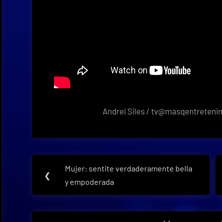
Andrei Siles / tv@masqentreten
Navegación
Mujer: sentite verdaderamente bella
Previous
❮
de
y empoderada
Post:
entradas