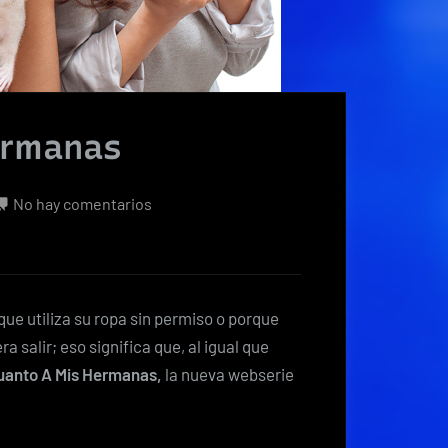
ermanas
en
No hay comentarios
No
aguanto
a
mis
ue utiliza su ropa sin permiso o porque
hermanas
a salir; eso significa que, al igual que
uanto A Mis Hermanas,
la nueva webserie