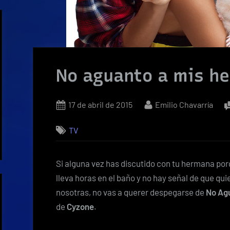
No aguanto a mis h
Posted
By
17 de abril de 2015
Emilio Chavarría
on
TV
Si alguna vez has discutido con tu hermana porq
lleva horas en el baño y no hay señal de que quier
nosotras, no vas a querer despegarse de
No Ag
de
Cyzone
.