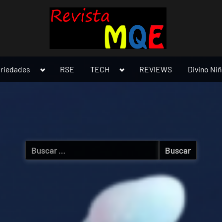
Toggle
Toggle
ariedades
RSE
TECH
REVIEWS
Divino Ni
sub-
sub-
menu
menu
Buscar: