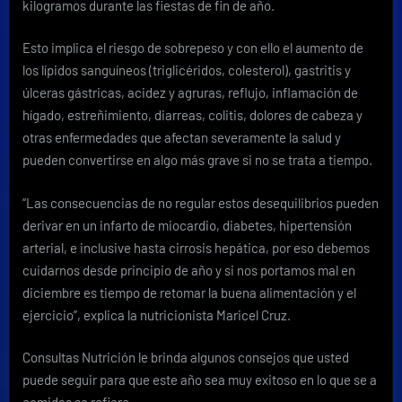
kilogramos durante las fiestas de fin de año.
la
alimentación
al
Esto implica el riesgo de sobrepeso y con ello el aumento de
iniciar
los lípidos sanguíneos (triglicéridos, colesterol), gastritis y
el
úlceras gástricas, acidez y agruras, reflujo, inflamación de
nuevo
hígado, estreñimiento, diarreas, colitis, dolores de cabeza y
año
otras enfermedades que afectan severamente la salud y
pueden convertirse en algo más grave si no se trata a tiempo.
“Las consecuencias de no regular estos desequilibrios pueden
derivar en un infarto de miocardio, diabetes, hipertensión
arterial, e inclusive hasta cirrosis hepática, por eso debemos
cuidarnos desde principio de año y si nos portamos mal en
diciembre es tiempo de retomar la buena alimentación y el
ejercicio”, explica la nutricionista Maricel Cruz.
Consultas Nutrición le brinda algunos consejos que usted
puede seguir para que este año sea muy exitoso en lo que se a