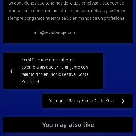
las conexiones que tenemos de lo que empieza a suceder de
afuera hacia dentro de nuestro organismo, células y sistemas
siempre pongamos nuestra salud en manos de un profesional.
info@revistamqe.com
Navegación
Karol G se une a las estrellas
Previous
de
colombianas que brillarán junto con
Post:
❮
talento tico en Picnic Festival Costa
entradas
Rica 2019
Ya llegó el Galaxy Fold a Costa Rica
❯
Next
Post:
You may also like