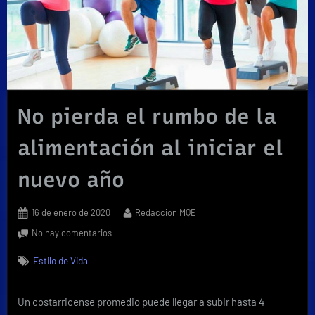
No pierda el rumbo de la
alimentación al iniciar el
nuevo año
Posted
By
16 de enero de 2020
Redaccion MQE
on
en
No hay comentarios
No
Estilo de Vida
pierda
el
rumbo
Un costarricense promedio puede llegar a subir hasta 4
de