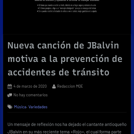
Nueva canción de JBalvin
motiva a la prevención de
accidentes de tránsito
Posted
By
4 de marzo de 2020
Redaccion MQE
on
en
No hay comentarios
Nueva
,
Música
Variedades
canción
de
JBalvin
Un mensaje de reflexión nos ha dejado el cantante antioqueño
motiva
JBalvin en su más reciente tema «Rojo», el cual forma parte
a