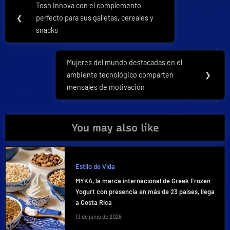
Tosh innova con el complemento
Previous
de
❮
perfecto para sus galletas, cereales y
Post:
snacks
entradas
Mujeres del mundo destacadas en el
Next
ambiente tecnológico comparten
❯
Post:
mensajes de motivación
You may also like
Estilo de Vida
MYKA, la marca internacional de Greek Frozen
Yogurt con presencia en más de 23 países, llega
a Costa Rica
13 de junio de 2026