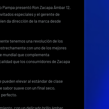
upo Pampa presentó Ron Zacapa Ámbar 12,
vitados especiales y el gerente de
en da dirección de la marca desde
mente tenemos una revolución de los
 estrechamente con uno de los mejores
ase mundial que complementa
a calidad que los consumidores de Zacapa
se pueden elevar al estándar de clase
 sabor suave con un final seco,
l perfecto.
miento, con un delicado brillo ámbar.