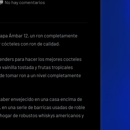
en
No hay comentarios
Ron
Zacapa
presenta
en
acapa Ámbar 12, un ron completamente
Costa
cócteles con ron de calidad.
Rica
ron
rtenders para hacer los mejores cocteles
que
vainilla tostada y frutas tropicales
promete
 de tomar ron a un nivel completamente
ser
el
favorito
 haber envejecido en una casa encima de
de
, en una serie de barricas usadas de roble
los
 hogar de robustos whiskys americanos y
«bartenders»