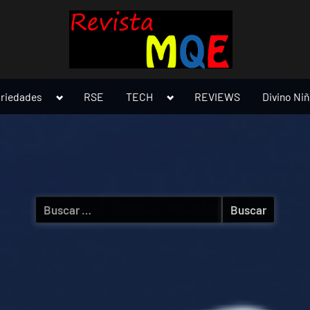
Toggle
Toggle
ariedades
RSE
TECH
REVIEWS
Divino Ni
sub-
sub-
menu
menu
Buscar: