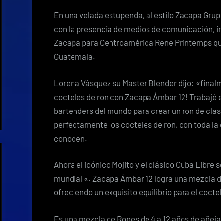
En una velada estupenda, al estilo Zacapa Gr
con la presencia de medios de comunicación, in
Zacapa para Centroamérica Rene Printemps qui
Guatemala.
Lorena Vásquez su Master Blender dijo: «final
cocteles de ron con Zacapa Ámbar 12! Trabajé
bartenders del mundo para crear un ron de cl
perfectamente los cocteles de ron, con toda l
conocen.
Ahora el icónico Mojito y el clásico Cuba Libre 
mundial «. Zacapa Ámbar 12 logra una mezcla de
ofreciendo un exquisito equilibrio para el cocte
Es una mezcla de Rones de 4 a 12 años de añeja