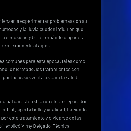
alisado
envidiable
sin
comienzan a experimentar problemas con su
complicaciones
humedad y la lluvia pueden influir en que
r la sedosidad y brillo tornándolo opaco y
ine al exponerlo al agua.
es comunes para esta época, tales como
abello hidratado, los tratamientos con
 por todas sus ventajas para la salud
incipal característica un efecto reparador
control), aporta brillo y vitalidad, haciendo
 por este tratamiento y olvidarse de las
”, explicó Virny Delgado, Técnica