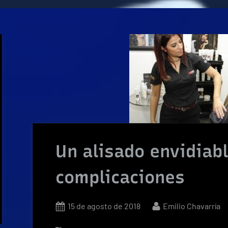
Un alisado envidiabl
complicaciones
Posted
By
15 de agosto de 2018
Emilio Chavarría
on