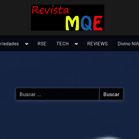
Toggle
Toggle
ariedades
RSE
TECH
REVIEWS
Divino Ni
sub-
sub-
menu
menu
Buscar: