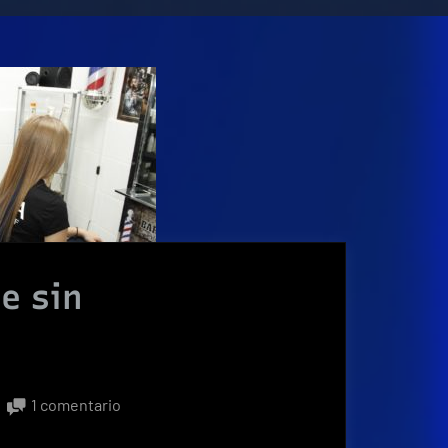
e sin
en
1 comentario
Un