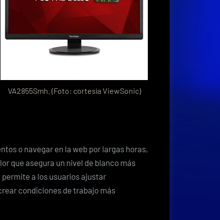
VA2855Smh. (Foto: cortesía ViewSonic)
tos o navegar en la web por largas horas,
lor que asegura un nivel de blanco más
 permite a los usuarios ajustar
crear condiciones de trabajo más