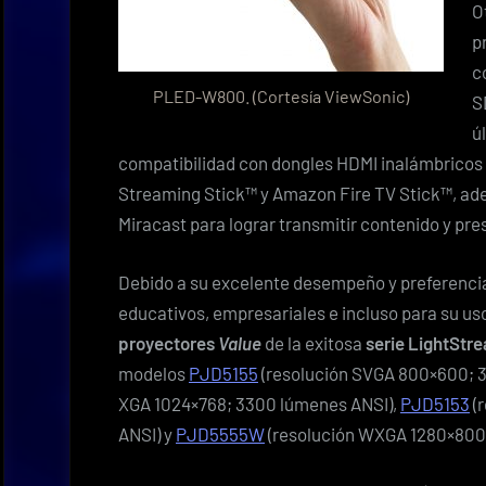
O
p
c
PLED-W800. (Cortesía ViewSonic)
S
ú
compatibilidad con dongles HDMI inalámbrico
Streaming Stick™ y Amazon Fire TV Stick™, adem
Miracast para lograr transmitir contenido y pr
Debido a su excelente desempeño y preferencia
educativos, empresariales e incluso para su uso 
proyectores
Value
de la exitosa
serie LightStr
modelos
PJD5155
(resolución SVGA 800×600; 
XGA 1024×768; 3300 lúmenes ANSI),
PJD5153
(
ANSI) y
PJD5555W
(resolución WXGA 1280×800