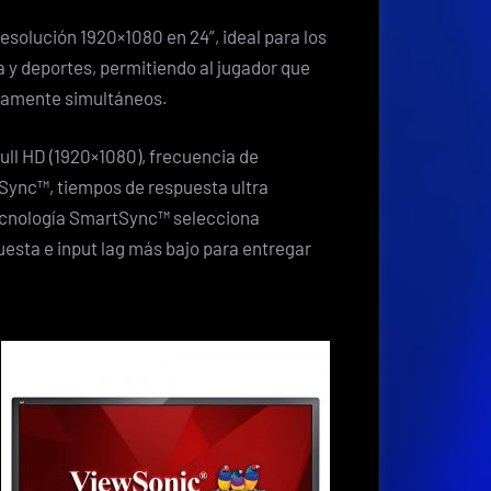
esolución 1920×1080 en 24”, ideal para los
 y deportes, permitiendo al jugador que
icamente simultáneos.
ull HD (1920×1080), frecuencia de
Sync™, tiempos de respuesta ultra
ecnología SmartSync™ selecciona
sta e input lag más bajo para entregar