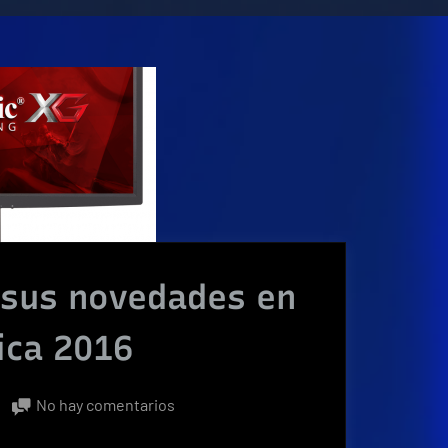
 sus novedades en
ica 2016
en
No hay comentarios
ViewSonic