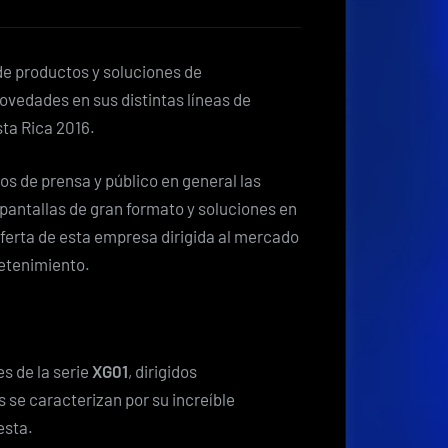
presentó
sus
novedades
 de productos y soluciones de
en
novedades en sus distintas líneas de
Intcomexpo
sta Rica 2016.
Costa
Rica
os de prensa y público en general las
2016
pantallas de gran formato y soluciones en
 oferta de esta empresa dirigida al mercado
retenimiento.
s de la serie
XG01
, dirigidos
 se caracterizan por su increíble
esta.