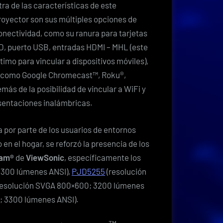
tra de las características de este
royector son sus múltiples opciones de
onectividad, como su ranura para tarjetas
D, puerto USB, entradas HDMI – MHL (este
ltimo para vincular a dispositivos móviles),
s como Google Chromecast™, Roku®,
ás de la posibilidad de vincular a WiFi y
esentaciones inalámbricas.
 por parte de los usuarios de entornos
en el hogar, se reforzó la presencia de los
eam®
de
ViewSonic
, específicamente los
3300 lúmenes ANSI),
PJD5255
(resolución
resolución SVGA 800×600; 3200 lúmenes
; 3300 lúmenes ANSI).