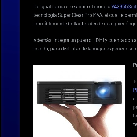
De igual forma se exhibió el modelo
VA2855Sm
tecnología Super Clear Pro MVA, el cual le permi
increíblemente brillantes desde cualquier ángul
Además, integra un puerto HDMI y cuenta con a
sonido, para disfrutar de la mejor experiencia 
P
E
P
s
p
b
t