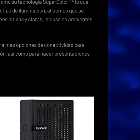
TM,
como su tecnología SuperColor
lo cual
 tipo de iluminación, al tiempo que su
nes nítidas y claras, incluso en ambientes
na más opciones de conectividad para
ición, así como para hacer presentaciones