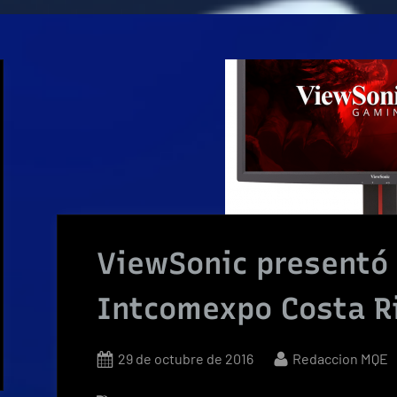
ViewSonic presentó
Intcomexpo Costa R
Posted
By
29 de octubre de 2016
Redaccion MQE
on