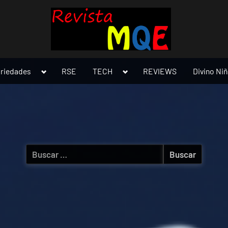
Toggle
Toggle
ariedades
RSE
TECH
REVIEWS
Divino Ni
sub-
sub-
menu
menu
Buscar: