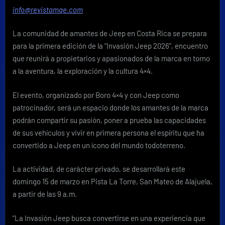
reúne
info@revistamqe.com
en
Costa
La comunidad de amantes de Jeep en Costa Rica se prepara
Rica
para
para la primera edición de la “Invasión Jeep 2026”, encuentro
vivir
que reunirá a propietarios y apasionados de la marca en torno
la
a la aventura, la exploración y la cultura 4×4.
experiencia
“Invasión
El evento, organizado por Boro 4×4 y con Jeep como
Jeep
patrocinador, será un espacio donde los amantes de la marca
2026”
podrán compartir su pasión, poner a prueba las capacidades
de sus vehículos y vivir en primera persona el espíritu que ha
convertido a Jeep en un ícono del mundo todoterreno.
La actividad, de carácter privado, se desarrollará este
domingo 15 de marzo en Pista La Torre, San Mateo de Alajuela,
a partir de las 9 a.m.
“La Invasión Jeep busca convertirse en una experiencia que