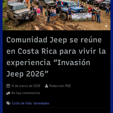
Comunidad Jeep se reúne
en Costa Rica para vivir la
experiencia “Invasión
Jeep 2026”
Posted
By
14 de marzo de 2026
Redaccion MQE
on
en
No hay comentarios
Comunidad
,
Estilo de Vida
Variedades
Jeep
se