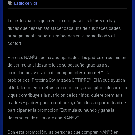
Estilo de Vida
una
decoración
completa
Todos los padres quieren lo mejor para sus hijos y no hay
para
dudas que desean satisfacer cada una de sus necesidades,
el
cuarto
principalmente aquellas enfocadas en la comodidad y el
de
confort.
su
hijo
Por eso, NAN®3 que ha acompañado a los padres en su misión
con
de estimular el desarrollo de su pequeño, gracias a su
NAN®3
formulación avanzada de componentes como: HM-O,
probióticos, Proteína Optimizada OPTIPRO®, DHA que ayudan
al fortalecimiento del sistema inmune y a su óptimo desarrollo;
y que contribuye a la nutrición de los niños, quiere premiar a
madres y padres por su confianza, dándoles la oportunidad de
participar en la promoción
“
Estimula su mundo y gana la
decoración de su cuarto con NAN® 3”.
Con esta promoción, las personas que compren NAN®3 en