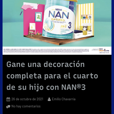
Gane una decoración
completa para el cuarto
de su hijo con NAN®3
Posted
By
26 de octubre de 2021
Emilio Chavarría
on
en
No hay comentarios
Gane