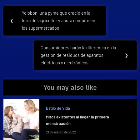
Navegación
Yolobon, una pyme que creció en la
Previous
de
❮
feria del agricultor y ahora compite en
Post:
los supermercados
entradas
Consumidores harán la diferencia en la
Next
gestión de residuos de aparatos
❯
Post:
eléctricos y electrónicos
You may also like
Estilo de Vida
Mitos existentes al llegar la primera
menstruación
21 de marzo de 2022