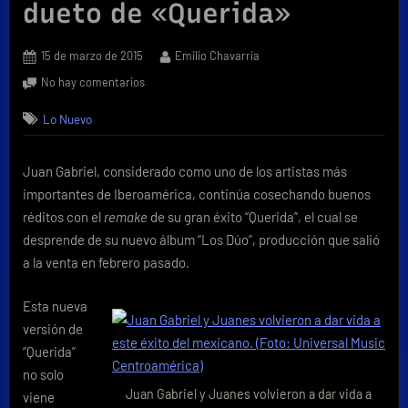
dueto de «Querida»
Posted
By
15 de marzo de 2015
Emilio Chavarría
on
en
No hay comentarios
Juanes
Lo Nuevo
y
Juan
Gabriel
Juan Gabriel, considerado como uno de los artistas más
mantienen
importantes de Iberoamérica, continúa cosechando buenos
el
éxito
réditos con el
remake
de su gran éxito “Querida”, el cual se
con
desprende de su nuevo álbum “Los Dúo”, producción que salió
su
a la venta en febrero pasado.
dueto
de
Esta nueva
«Querida»
versión de
“Querida”
no solo
Juan Gabriel y Juanes volvieron a dar vida a
viene