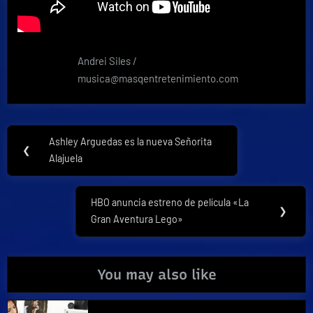
Andrei Siles /
musica@masqentretenimiento.com
Navegación
Ashley Arguedas es la nueva Señorita
Previous
❮
de
Alajuela
Post:
entradas
HBO anuncia estreno de película «La
Next
❯
Gran Aventura Lego»
Post:
You may also like