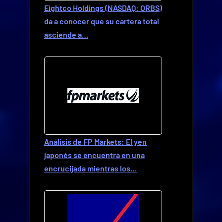
Eightco Holdings (NASDAQ: ORBS)
da a conocer que su cartera total
asciende a…
Análisis de FP Markets: El yen
japonés se encuentra en una
encrucijada mientras los…