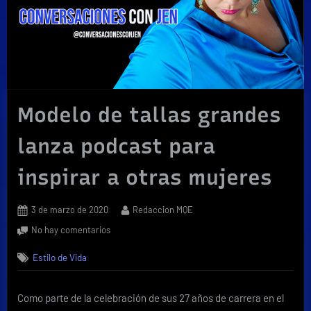
Modelo de tallas grandes
lanza podcast para
inspirar a otras mujeres
Posted
By
3 de marzo de 2020
Redaccion MQE
on
en
No hay comentarios
Modelo
Estilo de Vida
de
tallas
grandes
Como parte de la celebración de sus 27 años de carrera en el
lanza