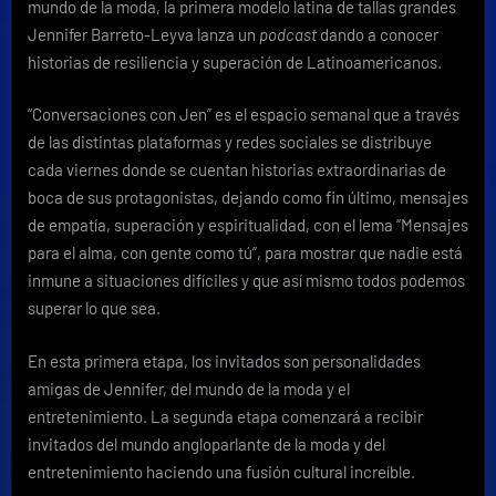
mundo de la moda, la primera modelo latina de tallas grandes
podcast
para
Jennifer Barreto-Leyva lanza un
podcast
dando a conocer
inspirar
historias de resiliencia y superación de Latinoamericanos.
a
otras
“Conversaciones con Jen” es el espacio semanal que a través
mujeres
de las distintas plataformas y redes sociales se distribuye
cada viernes donde se cuentan historias extraordinarias de
boca de sus protagonistas, dejando como fin último, mensajes
de empatía, superación y espiritualidad, con el lema “Mensajes
para el alma, con gente como tú”, para mostrar que nadie está
inmune a situaciones difíciles y que así mismo todos podemos
superar lo que sea.
En esta primera etapa, los invitados son personalidades
amigas de Jennifer, del mundo de la moda y el
entretenimiento. La segunda etapa comenzará a recibir
invitados del mundo angloparlante de la moda y del
entretenimiento haciendo una fusión cultural increíble.