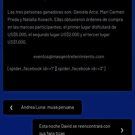
Las tres personas ganadoras son: Daniela Arce, Mari Carmen
Prada y Natalia Kovach. Ellas obtuvieron órdenes de compra
en las marcas participantes; el primer lugar disfrutará de
US$5.000, el segundo lugar US$2.000 y el tercer lugar
US$1.000.
eventos@masqentretenimiento.com
[spider_facebook id=»1″][spider_facebook id=»3″]
Navegación
❮
Andrea Luna: musa peruana
Previous
de
Post:
entradas
Esta noche David se reencontrará con
Next
❯
sus fans ticas