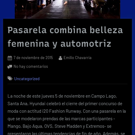
Pasarela combina belleza
femenina y automotriz
Posted
By
7 de noviembre de 2015
Emilio Chavarría
on
en
No hay comentarios
Pasarela
Uncategorized
combina
belleza
femenina
La noche de este jueves 5 de noviembre en Campo Lago,
y
Santa Ana, Hyundai celebró el cierre del primer concurso de
automotriz
moda con actitud i20 Fashion Runway. Con una pasarela en la
que se modelaron prendas de las marcas participantes -
Mango, Bajo Aqua, OVS, Steve Madden y Extremos- se
presentaron las últimas tendencias de fin de año. Además, se