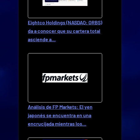
Eightco Holdings (NASDAQ: ORBS)
da a conocer que su cartera total
asciende a…
Análisis de FP Markets: El yen
japonés se encuentra en una
encrucijada mientras los…