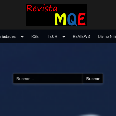
Toggle
Toggle
ariedades
RSE
TECH
REVIEWS
Divino Ni
sub-
sub-
menu
menu
Buscar: