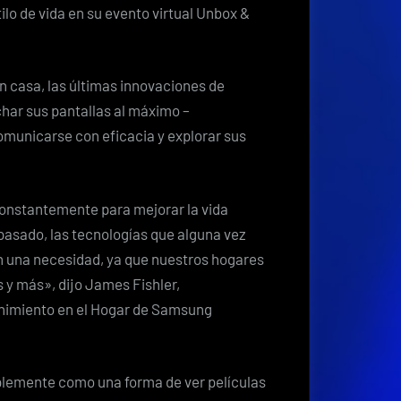
de
ilo de vida en su evento virtual Unbox &
TVs
y
monitores
 casa, las últimas innovaciones de
2021,
ar sus pantallas al máximo –
permitiéndole
omunicarse con eficacia y explorar sus
descubrir
más
de
onstantemente para mejorar la vida
lo
pasado, las tecnologías que alguna vez
que
en una necesidad, ya que nuestros hogares
le
s y más», dijo James Fishler,
encanta
tenimiento en el Hogar de Samsung
mplemente como una forma de ver películas