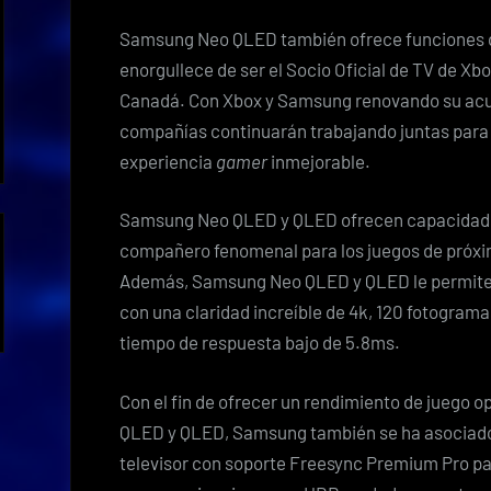
Samsung Neo QLED también ofrece funciones qu
enorgullece de ser el Socio Oficial de TV de Xb
Canadá. Con Xbox y Samsung renovando su acue
compañías continuarán trabajando juntas para
experiencia
gamer
inmejorable.
Samsung Neo QLED y QLED ofrecen capacidades
compañero fenomenal para los juegos de próxi
Además, Samsung Neo QLED y QLED le permiten 
con una claridad increíble de 4k, 120 fotogram
tiempo de respuesta bajo de 5.8ms.
Con el fin de ofrecer un rendimiento de juego 
QLED y QLED, Samsung también se ha asociado 
televisor con soporte Freesync Premium Pro pa