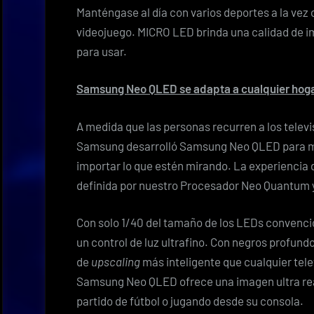
Manténgase al día con varios deportes a la vez 
videojuego. MICRO LED brinda una calidad de im
para usar.
Samsung Neo QLED se adapta a cualquier hoga
A medida que las personas recurren a los telev
Samsung desarrolló
Samsung Neo QLED
para m
importar lo que estén mirando. La experiencia
definida por nuestro Procesador Neo Quantum 
Con solo 1/40 del tamaño de los LEDs convenci
un control de luz ultrafino. Con negros profundo
de
upscaling
más inteligente que cualquier tel
Samsung Neo QLED ofrece una imagen ultra real
partido de fútbol o jugando desde su consola.