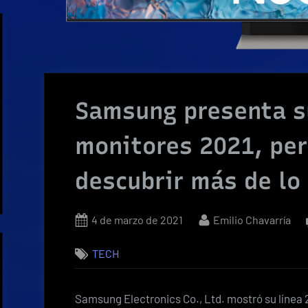
Samsung presenta su
monitores 2021, pe
descubrir más de lo
Posted
By
4 de marzo de 2021
Emilio Chavarría
on
TECH
Samsung Electronics Co., Ltd. mostró su líne