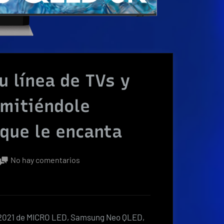
 línea de TVs y
rmitiéndole
 que le encanta
en
No hay comentarios
Samsung
presenta
su
línea
a 2021 de MICRO LED, Samsung Neo QLED,