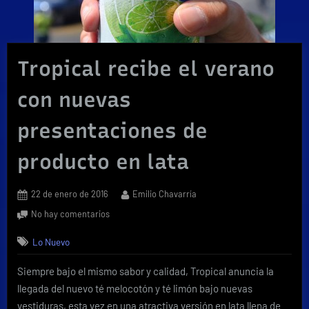
Tropical recibe el verano
con nuevas
presentaciones de
producto en lata
Posted
By
22 de enero de 2016
Emilio Chavarría
on
en
No hay comentarios
Tropical
Lo Nuevo
recibe
el
Siempre bajo el mismo sabor y calidad, Tropical anuncia la
verano
con
llegada del nuevo té melocotón y té limón bajo nuevas
nuevas
vestiduras, esta vez en una atractiva versión en lata llena de