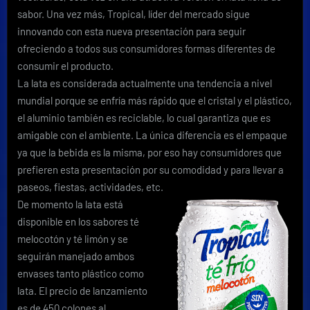
presentaciones
sabor. Una vez más, Tropical, líder del mercado sigue
de
innovando con esta nueva presentación para seguir
producto
ofreciendo a todos sus consumidores formas diferentes de
en
lata
consumir el producto.
La lata es considerada actualmente una tendencia a nivel
mundial porque se enfría más rápido que el cristal y el plástico,
el aluminio también es reciclable, lo cual garantiza que es
amigable con el ambiente. La única diferencia es el empaque
ya que la bebida es la misma, por eso hay consumidores que
prefieren esta presentación por su comodidad y para llevar a
paseos, fiestas, actividades, etc.
De momento la lata está
disponible en los sabores té
melocotón y té limón y se
seguirán manejado ambos
envases tanto plástico como
lata. El precio de lanzamiento
es de 450 colones al