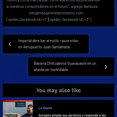
a nuestros consumidores en el futuro”, agregó Barboza.
info@masqentretenimiento.com
[spider_facebook id=»1″][spider_facebook id=»3″]
Navegación
Imperial abre bar al estilo «pura vida»
Previous
❮
de
en Aeropuerto Juan Santamaría
Post:
entradas
Bavaria Chill calentó Guanacaste en un
Next
❯
atardecer inolvidable
Post:
You may also like
Lo Nuevo
Autopits amplía sus servicios y responde a las