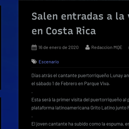
Salen entradas a la
en Costa Rica
Posted
By
16 de enero de 2020
Redaccion MQE
on
Escenario
Días atrás el cantante puertorriqueño Lunay anun
el sábado 1 de Febrero en Parque Viva.
.
Esta será la primer visita del puertorriqueño al 
plataforma latinoamericana Grito Latino junto 
.
El joven cantante ha subido como la espuma, en 