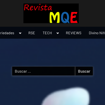
Toggle
Toggle
ariedades
RSE
TECH
REVIEWS
Divino Ni
sub-
sub-
menu
menu
Buscar: