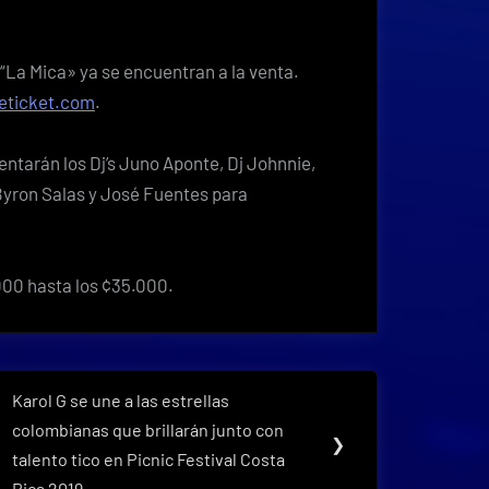
 “La Mica» ya se encuentran a la venta.
eticket.com
.
entarán los Dj’s Juno Aponte, Dj Johnnie,
Byron Salas y José Fuentes para
000 hasta los ¢35.000.
Karol G se une a las estrellas
Next
colombianas que brillarán junto con
Post:
❯
talento tico en Picnic Festival Costa
Rica 2019