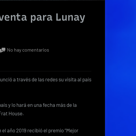
 venta para Lunay
en
No hay comentarios
Salen
entradas
a
ció a través de las redes su visita al país
la
venta
para
país y lo hará en una fecha más de la
Lunay
Frat House.
en
Costa
el año 2019 recibió el premio “Mejor
Rica