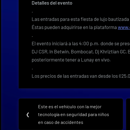
Detalles del evento
.
Las entradas para esta fiesta de lujo bautizada
Éstas pueden adquirirse en la plataforma
www.
.
El evento iniciará a las 4:00 p.m. donde se pres
DJ CSR, In Betwin, Bombocat, Dj Khriztian GC, 
posteriormente tener a Lunay en vivo.
.
Los precios de las entradas van desde los ¢25.
Navegación
Este es el vehículo con la mejor
Previous
de
❮
tecnología en seguridad para niños
Post:
en caso de accidentes
entradas